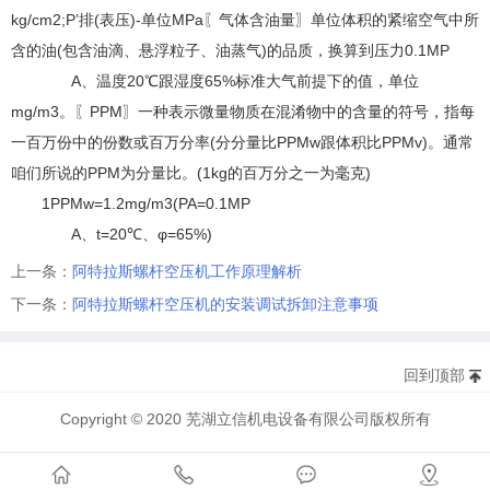
kg/cm2;P’排(表压)-单位MPa〖气体含油量〗单位体积的紧缩空气中所
含的油(包含油滴、悬浮粒子、油蒸气)的品质，换算到压力0.1MP
A、温度20℃跟湿度65%标准大气前提下的值，单位
mg/m3。〖PPM〗一种表示微量物质在混淆物中的含量的符号，指每
一百万份中的份数或百万分率(分分量比PPMw跟体积比PPMv)。通常
咱们所说的PPM为分量比。(1kg的百万分之一为毫克)
1PPMw=1.2mg/m3(PA=0.1MP
A、t=20℃、φ=65%)
上一条：
阿特拉斯螺杆空压机工作原理解析
下一条：
阿特拉斯螺杆空压机的安装调试拆卸注意事项
回到顶部
Copyright © 2020 芜湖立信机电设备有限公司版权所有