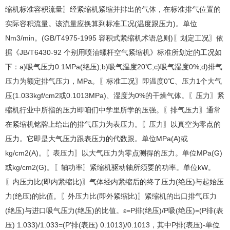
缩机标准容积流量〗经紧缩机紧缩并排出的气体，在标准排气位置的
实际容积流量。该流量应换算到标准工况(温度跟压力)。单位
Nm3/min。(GB/T4975-1995 容积式紧缩机术语总则)〖划定工况〗依
据《JB/T6430-92 个别用喷油螺杆空气紧缩机》标准所划定的工况如
下：a)吸气压力0.1MPa(绝压);b)吸气温度20℃;c)吸气湿度0%;d)排气
压力为额定排气压力，MPa。〖标准工况〗即温度0℃、压力1个大气
压(1.033kgf/cm2或0.1013MPa)、湿度为0%的干燥气体。〖压力〗紧
缩机行业中所指的压力即咱们中学里所学的压强。〖排气压力〗通常
在紧缩机铭牌上给出的排气压力为表压力。〖压力〗以真空为零点的
压力。它即是大气压力跟表压力的代数跟。单位MPa(A)或
kg/cm2(A)。〖表压力〗以大气压力为零点测得的压力。单位MPa(G)
或kg/cm2(G)。〖轴功率〗紧缩机驱动轴所须要的功率。单位kW。
〖内压力比(即内紧缩比)〗气体经内紧缩后的终了压力(绝压)与起始压
力(绝压)的比值。〖外压力比(即外紧缩比)〗紧缩机的出口排气压力
(绝压)与进口吸气压力(绝压)的比值。ε=P排(绝压)/P吸(绝压)=(P排(表
压) 1.033)/1.033=(P’排(表压) 0.1013)/0.1013，其中P排(表压)-单位