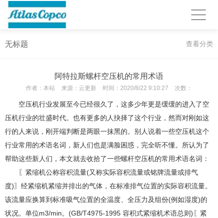
无标题
查看分类
阿特拉斯螺杆空压机的常用术语
作者：
本站
来源：
云更新
时间：
2020/8/22 9:10:27
次数：
空压机行业发展至今已经很久了，这多少年更是缓缓的进入了空
压机行业的壮盛时代。也有更多的人抉择了这个行业，然而对刚如这
行的人来说，刚开端判断是两眼一抹黑的。别人说着一些空压机这个
行业常用的术语名词，新人们也是满脸困惑，完全听不懂。所认为了
帮助这些新人们，本文就去收拾了一些螺杆空压机的常用术语名词：
〖紧缩机公称容积流量(又称实际容积流量或铭牌流量或排气
度)〗经紧缩机紧缩并排出的气体，在标准排气位置的实际容积流量。
该流量应换算到标准吸气位置的全温度、全压力及组份(例如湿度)的
状况。单位m3/min。(GB/T4975-1995 容积式紧缩机术语总则)〖紧