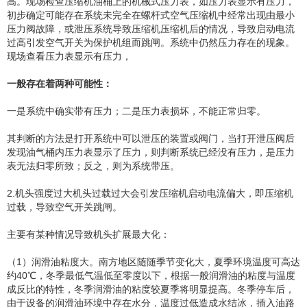
高。现场检查压缩机油桶上的机械式压力表，如压力表显示有压力，
初步确定可能存在系统未完全在螺杆式空气压缩机中经常出现由最小
压力阀故障，或泄压系统导致压缩机压缩机后的情况，导致启动电流
过高引发空气开关为保护机组而跳闸。系统中仍然压力存在的现象。
现场查看压力表显示有压力，
一般存在着两种可能性：
一是系统中确实带有压力；二是压力表损坏，不能正常归零。
其判断的方法是打开系统中可以泄压的装置或阀门，当打开泄压阀后
发现油气桶内压力表显示了压力，则判断系统已经没有压力，是压力
表无法归零所致；反之，则为系统带压。
2.机头强度过大机头过载过大会引发压缩机启动电流偏大，即压缩机
过载，导致空气开关跳闸。
主要有某种情况导致机头扩展最大化：
（1）润滑油粘度大。南方地区随随季节变化大，夏季环境温度可高达
约40℃，冬季最低气温低至零度以下，根据一般润滑油的粘度与温度
成反比的特性，冬季润滑油的粘度较夏季将明显提高。冬季停车后，
由于设备的润滑油环境中存在水分，温度过低造成水结冰，插入油路