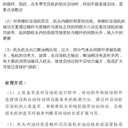
的循环。因此，在冬季空压机的初次启动时，特别不能直接启动，需
要点动数次
（2）对单螺杆压缩机而言，机头内螺杆和星轮结焦。单螺杆压缩机的
做功主要通过螺杆与星螺杆与星轮之间的间隙大小决定着压缩机的做
功效率。如间隙机头内结焦能导致星轮与螺杆的间隙分开，插入中的
摩擦
（3）机头机头出口断油阀出现，过大，部分气体从间隙中泄漏负载
大，电机的功率大。故障，在压缩机主轴后，断油阀没有及时关闭，
有大量的润滑油被压入机头，致使启动过程中启动力偏大，电流扩大
导致过度保护“跳机”。
处理方式：
（1）人造盘车是对压缩机动力部件，传动部件和联动部件
连接情况和自由转动情况最基本的检测方法。通过对启动前
压缩机的人造盘车，来检查机头和电机能否自由转动，且根
据先前的盘车经验来判断其转动的长度扩展与否。
（2）机头内油结焦是螺杆式压缩机在油品较差或温度较高