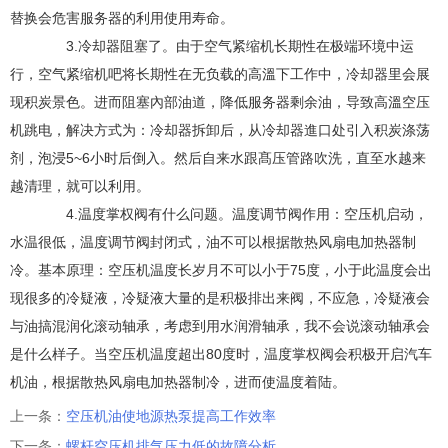
替换会危害服务器的利用使用寿命。
3.冷却器阻塞了。由于空气紧缩机长期性在极端环境中运
行，空气紧缩机吧将长期性在无负载的高溫下工作中，冷却器里会展
现积炭景色。进而阻塞內部油道，降低服务器剩余油，导致高溫空压
机跳电，解决方式为：冷却器拆卸后，从冷却器進口处引入积炭涤荡
剂，泡浸5~6小时后倒入。然后自来水跟髙压管路吹洗，直至水越来
越清理，就可以利用。
4.温度掌权阀有什么问题。温度调节阀作用：空压机启动，
水温很低，温度调节阀封闭式，油不可以根据散热风扇电加热器制
冷。基本原理：空压机温度长岁月不可以小于75度，小于此温度会出
现很多的冷疑液，冷疑液大量的是积极排出来阀，不应急，冷疑液会
与油搞混润化滚动轴承，考虑到用水润滑轴承，我不会说滚动轴承会
是什么样子。当空压机温度超出80度时，温度掌权阀会积极开启汽车
机油，根据散热风扇电加热器制冷，进而使温度着陆。
上一条：
空压机油使地源热泵提高工作效率
下一条：
螺杆空压机排气压力低的故障分析