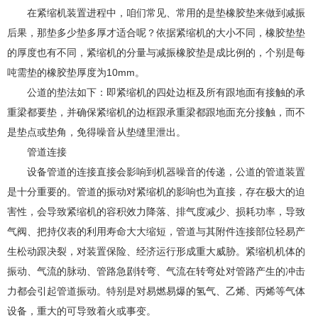
在紧缩机装置进程中，咱们常见、常用的是垫橡胶垫来做到减振
后果，那垫多少垫多厚才适合呢？依据紧缩机的大小不同，橡胶垫垫
的厚度也有不同，紧缩机的分量与减振橡胶垫是成比例的，个别是每
吨需垫的橡胶垫厚度为10mm。
公道的垫法如下：即紧缩机的四处边框及所有跟地面有接触的承
重梁都要垫，并确保紧缩机的边框跟承重梁都跟地面充分接触，而不
是垫点或垫角，免得噪音从垫缝里泄出。
管道连接
设备管道的连接直接会影响到机器噪音的传递，公道的管道装置
是十分重要的。管道的振动对紧缩机的影响也为直接，存在极大的迫
害性，会导致紧缩机的容积效力降落、排气度减少、损耗功率，导致
气阀、把持仪表的利用寿命大大缩短，管道与其附件连接部位轻易产
生松动跟决裂，对装置保险、经济运行形成重大威胁。紧缩机机体的
振动、气流的脉动、管路急剧转弯、气流在转弯处对管路产生的冲击
力都会引起管道振动。特别是对易燃易爆的氢气、乙烯、丙烯等气体
设备，重大的可导致着火或事变。