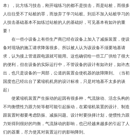
本），比方练习技击，刚开端练习的都不是技击，而是站桩，而很多
人往往受不了站桩的罪，而放弃了学习站桩。到后不加入站桩学习的
人技击基础基本不如练过站桩的人的基础好，可见基本有如许的重
要！
在一些小设备上有些生产商已经在设备上加入了减振装置，使设
备对现场的施工请求降落很多。所以被人认为该设备不须要地基请
求，认为接上管道跟电源就可能用。这也确切给一些工厂供给了很大
的便利，但在设备的实际运行中，不管设备的设计有如许好，如许杰
出，也只是设备的一局部，公道的装置会使机器的故障降到。（当初
国度也已经出台了紧缩机机房的设计标准，只是对地基不太多的谈
起）
使紧缩机装置产生振动的起因有很多种，气流脉动、活念头构的
不均衡惯性力跟力矩等都可能引起振动，在紧缩机装置的设计、制造
跟装置时都要考虑防振、减振问题。设计时要抉择计划，使惯性力跟
力矩得到很好的均衡，气流脉动的影响，也已经越来越多的引起了人
们的器重，尽力使其对装置运行的影响降到。