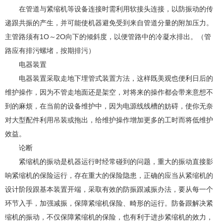
在管道与紧缩机等设备连接时需利用软接头连接，以防振动的传
递跟共振的产生，并可能使机器避免受到来自管道分量的附加压力。
主管路须有1O～2O向下的倾斜度，以便管路中的冷凝水排出。（管
路应有排污螺堵，按期排污）
电器装置
电器装置采取走地下埋管式装置方法，这样既美观也便利日后的
维护操作，因为不管走地面还是架空，对将来的操作都会带来意想不
到的麻烦，在当前的设备维护中，因为电源线线槽的妨碍，使你无奈
对大型配件利用吊装或拖出，给维护操作增加更多的工时而将低维护
效益。
论断
紧缩机的振动是机器运行时经常碰到的问题，重大的振动直接影
响紧缩机的保险运行，存在重大的保险隐患，正确的应当从紧缩机的
设计阶段跟基本装置开端，采取有效的防振跟减振办法，要从每一个
环节入手，加强减振，保障紧缩机保险、畸形的运行。防备跟解决紧
缩机的振动，不仅保障紧缩机的保险，也有利于进步紧缩机的效力，