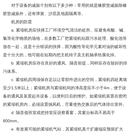
对于设备的减振个别有以下多少种：常用的就是橡胶垫减振除橡
胶垫减振外，还有弹簧、沙层及地面隔离等。
机房的防震
a. 紧缩机房应抉择工厂环境空气清洁的处所。应避免有酸、碱、
氯等化学物质的场地，在多数工厂把紧缩机站跟污水处理、酸化池等
放在一起，这是十分错误的抉择，因为酸性等化学元素对油的破坏性
是十分大的，他可能在短期内把主机转子及主机轴承给腐化掉。
b. 紧缩机房应存在良好的通风、隔音前提，同样应存在较好的排
污体系。
c. 紧缩机四周须保存足以让零部件进出的空间，紧缩机四处离墙
至少1.5米以上；紧缩机房与紧缩机间的净高度应不小于4m，便于设
备的通风及装置起吊设备，以便利日后的维护。如紧缩机装置在密闭
的紧缩机房内，必须设置抽风机，尽量使热交换后的气体排出室外。
d. 隔音值班室或把持室应设察看窗，其窗台标高不易高于
800mm。
e. 有发展可能的紧缩机气站，其紧缩机真个扩建端应预留扩大