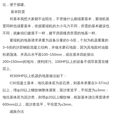
位，便于接建。
基本防震
对基本我想大家都不会陌生，不管做什么都须要基本，紧缩机装
置同样也须要基本，依据紧缩机的大小马力不同，所需的基本建设也
不同，就象咱们建屋子一样，建平房跟楼房所需的地基一样。
紧缩机的地基请求承重为设备分量的3~5倍，个别为机器重量的
3~5倍的沙层钢筋混凝土结构，并做水磨石地面，因为其地面对油脂
轻易荡涤。并高出水平面100~150mm，或在基本四处留出
200×150mm的地沟，便利排污。100HP以上的设备不倡导装置在楼
层上。
对300HP以上机器的地基做法如下：
C30混凝土基本，地坑基体若为岩石类，则基本承重在3~5T/m2
以上，埋ф20以上螺纹钢整体灌浆，面沙浆造平，平坦度为±3mm；
地坑基体若为泥沙类，则埋ф20以上螺纹钢，框架基本浇注厚度请求
600mm以上，面沙浆造平，平坦度为±3mm。
减振办法