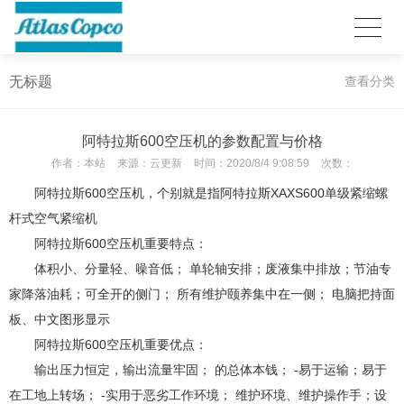
无标题
查看分类
阿特拉斯600空压机的参数配置与价格
作者：
本站
来源：
云更新
时间：
2020/8/4 9:08:59
次数：
阿特拉斯600空压机，个别就是指阿特拉斯XAXS600单级紧缩螺
杆式空气紧缩机
阿特拉斯600空压机重要特点：
体积小、分量轻、噪音低； 单轮轴安排；废液集中排放；节油专
家降落油耗；可全开的侧门； 所有维护颐养集中在一侧； 电脑把持面
板、中文图形显示
阿特拉斯600空压机重要优点：
输出压力恒定，输出流量牢固； 的总体本钱； -易于运输；易于
在工地上转场； -实用于恶劣工作环境； 维护环境、维护操作手；设